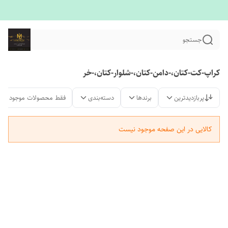
جستجو
کراپ-کت-کتان،-دامن-کتان،-شلوار-کتان،-خر
پربازدیدترین
برندها
دسته‌بندی
فقط محصولات موجود
کالایی در این صفحه موجود نیست