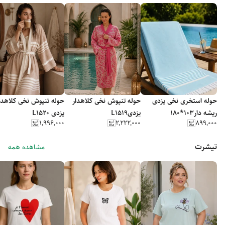
حوله استخری نخی یزدی
حوله تنپوش نخی کلاهدار
حوله تنپوش نخی کلاهدا
ریشه دار103*180
یزدیL1519
یزدی L1520
۱٬۹۹۶٬۰۰۰
۲٬۲۲۲٬۰۰۰
۸۹۹٬۰۰۰
تیشرت
مشاهده همه