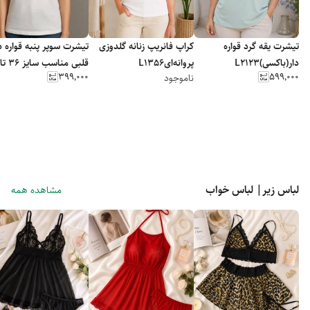
تیشرت یقه گرد قواره
کراپ فانریپ زنانه گلدوزی
تیشرت سوپر پنبه قواره د
دار(باکسی)L2123
پروانه‌ایL1356
قلبی مناسب سایز ۳۶ تا ۴۴
۳۹۹٬۰۰۰
۵۹۹٬۰۰۰
ناموجود
لباس زیر| لباس خواب
مشاهده همه