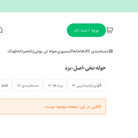
ورود / ثبت نام
دسته‌بندی کالاها
خانه
اکسسوری
حوله تن پوش
زنانه
مردانه
کودک
حوله-نخی-اصل-یزد
پربازدیدترین
برندها
دسته‌بندی
فقط 
کالایی در این صفحه موجود نیست